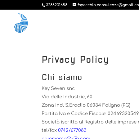
3288231658
fspecchio.consulenze@gmail.c
Privacy Policy
Chi siamo
Key Seven snc
Via delle Industrie, 60
Zona Ind. S.Eraclio 06034 Foligno (PG)
Partita Iva e Codice Fiscale: 0246932054
Società iscritta al Registro delle imprese
tel/fax
0742/677083
@ecremmoc
moc.g7k