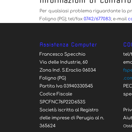
Informazioni di contatto
Per qualsiasi problema riguardante la priv
Foligno (PG); tel/fax
0742/677083
; e-mail
@
Assistenza Computer
CO
Francesco Specchio
tel
Via delle Industrie, 60
ema
Zona Ind. S.Eraclio 06034
fsp
Foligno (PG)
.co
Partita Iva 03940330545
PE
Codice Fiscale
spe
SPCFNC76P22D653S
Società iscritta al Registro
Priv
delle imprese di Perugia al n.
Aiut
365624
Obbl