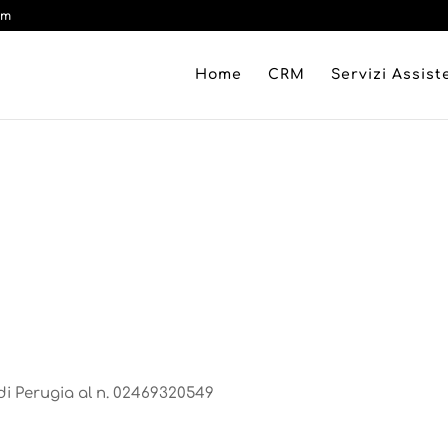
om
Home
CRM
Servizi Assis
9
 di Perugia al n. 02469320549