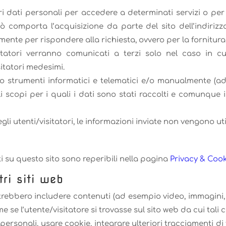
pri dati personali per accedere a determinati servizi o per
iò comporta l’acquisizione da parte del sito dell’indirizz
ente per rispondere alla richiesta, ovvero per la fornitura 
visitatori verranno comunicati a terzi solo nel caso in 
sitatori medesimi.
rso strumenti informatici e telematici e/o manualmente (a
 scopi per i quali i dati sono stati raccolti e comunque 
i utenti/visitatori, le informazioni inviate non vengono uti
ati su questo sito sono reperibili nella pagina
Privacy & Cook
tri siti web
trebbero includere contenuti (ad esempio video, immagini, altr
e l’utente/visitatore si trovasse sul sito web da cui tali 
personali, usare cookie, integrare ulteriori tracciamenti di 