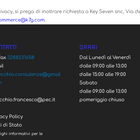
acy, si prega di inoltrare richiesta a Key Seven snc, Via de
ecremmoc
moc.g7k
.
NTATTI
ORARI
/fax
3288231658
Dal Lunedì al Venerdì
il
dalle 09:00 alle 13:00
ecchio.consulenze@gmail
dalle 15:00 alle 19:00
m
Sabato
C
dalle 09:00 alle 13:00
cchio.francesco@pec.it
pomeriggio chiuso
acy Policy
i di Stato
ighi informativi per le