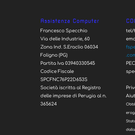
Assistenza Computer
CO
Francesco Specchio
tel
Via delle Industrie, 60
ema
Zona Ind. S.Eraclio 06034
fsp
Foligno (PG)
.co
Partita Iva 03940330545
PE
Codice Fiscale
spe
SPCFNC76P22D653S
Società iscritta al Registro
Priv
delle imprese di Perugia al n.
Aiut
365624
Obbl
eroga
Stato
dall