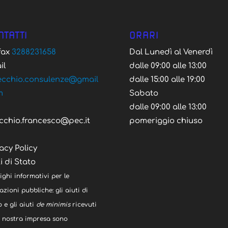
NTATTI
ORARI
/fax
3288231658
Dal Lunedì al Venerdì
il
dalle 09:00 alle 13:00
ecchio.consulenze@gmail
dalle 15:00 alle 19:00
m
Sabato
C
dalle 09:00 alle 13:00
cchio.francesco@pec.it
pomeriggio chiuso
acy Policy
i di Stato
ighi informativi per le
zioni pubbliche: gli aiuti di
 e gli aiuti
de minimis
ricevuti
a nostra impresa sono