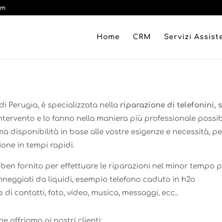
om
Home
CRM
Servizi Assis
di Perugia, è specializzata nella
riparazione di telefonini
intervento e lo fanno nella maniera più professionale poss
a disponibilità in base alle vostre esigenze e necessità, per
ione in tempi rapidi.
n fornito per effettuare le riparazioni nel minor tempo po
neggiati da liquidi, esempio telefono caduto in h2o
up
di contatti, foto, video, musica, messaggi, ecc..
e offriamo ai nostri clienti: