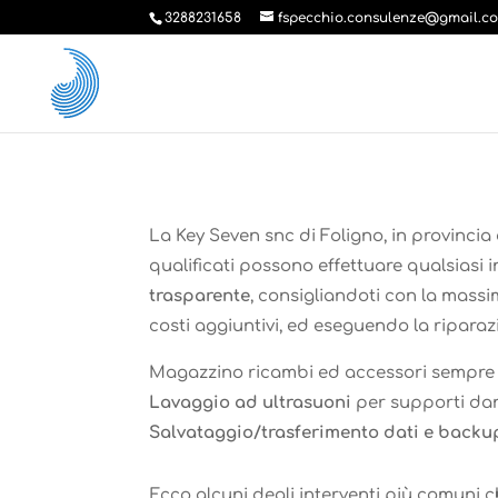
3288231658
fspecchio.consulenze@gmail.c
La Key Seven snc di Foligno, in provincia 
qualificati possono effettuare qualsiasi 
trasparente
, consigliandoti con la massim
costi aggiuntivi, ed eseguendo la riparaz
Magazzino ricambi ed accessori sempre be
Lavaggio ad ultrasuoni
per supporti dan
Salvataggio/trasferimento dati e back
Ecco alcuni degli interventi più comuni ch