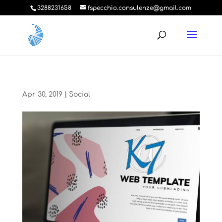
3288231658
fspecchio.consulenze@gmail.com
Apr 30, 2019
|
Social