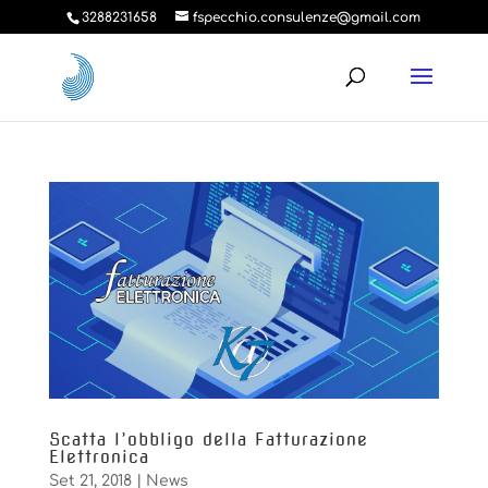
3288231658
fspecchio.consulenze@gmail.com
Scatta l’obbligo della Fatturazione
Elettronica
Set 21, 2018
|
News