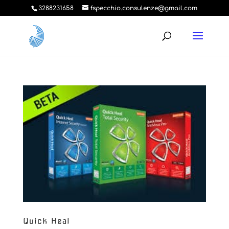
3288231658
fspecchio.consulenze@gmail.com
Quick Heal