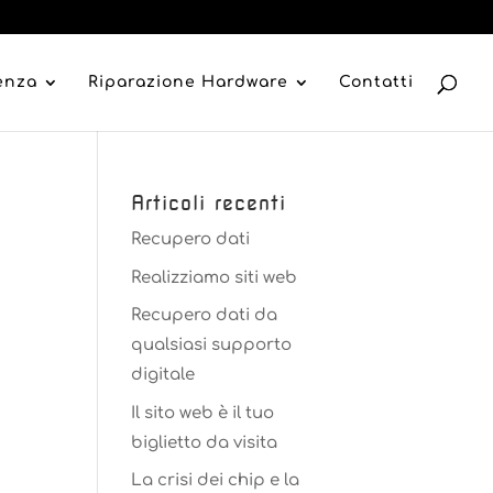
tenza
Riparazione Hardware
Contatti
Articoli recenti
Recupero dati
Realizziamo siti web
Recupero dati da
qualsiasi supporto
digitale
Il sito web è il tuo
biglietto da visita
La crisi dei chip e la