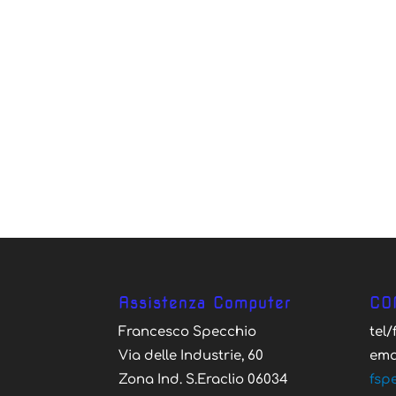
Assistenza Computer
CO
Francesco Specchio
tel
Via delle Industrie, 60
ema
Zona Ind. S.Eraclio 06034
fsp