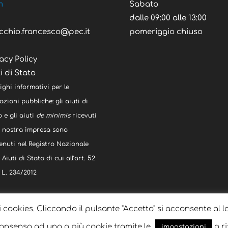
m
Sabato
C
dalle 09:00 alle 13:00
cchio.francesco@pec.it
pomeriggio chiuso
acy Policy
i di Stato
ighi informativi per le
zioni pubbliche: gli aiuti di
 e gli aiuti
de minimis
ricevuti
a nostra impresa sono
enuti nel Registro Nazionale
 Aiuti di Stato di cui all’art. 52
 L. 234/2012
i cookies. Cliccando il pulsante "Accetto" si acconsente al l
 consenso ad uno o più cookie tramite le
o ri
impostazioni