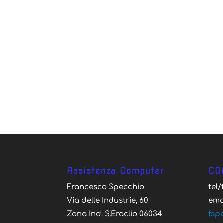
Assistenza Computer
CO
Francesco Specchio
tel
Via delle Industrie, 60
ema
Zona Ind. S.Eraclio 06034
fsp