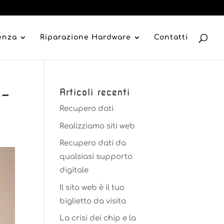
tenza
Riparazione Hardware
Contatti
e-
Articoli recenti
Recupero dati
Realizziamo siti web
Recupero dati da
qualsiasi supporto
digitale
Il sito web è il tuo
biglietto da visita
La crisi dei chip e la