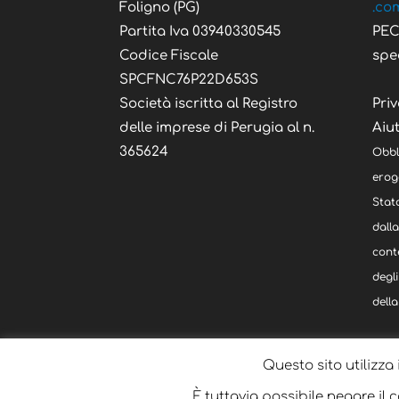
Foligno (PG)
.co
Partita Iva 03940330545
PE
Codice Fiscale
spe
SPCFNC76P22D653S
Società iscritta al Registro
Priv
delle imprese di Perugia al n.
Aiut
365624
Obbl
eroga
Stato
dall
cont
degli
della
Questo sito utilizza 
È tuttavia possibile negare il