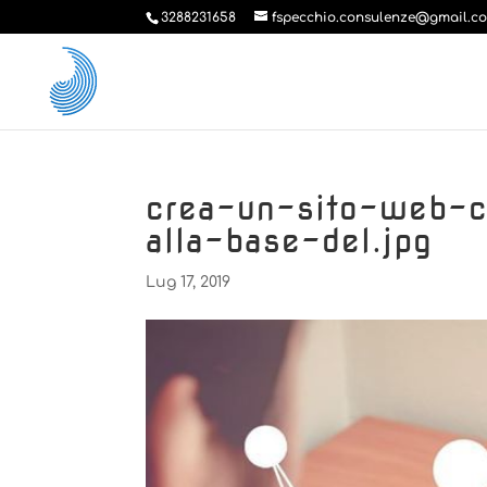
3288231658
fspecchio.consulenze@gmail.c
crea-un-sito-web-c
alla-base-del.jpg
Lug 17, 2019