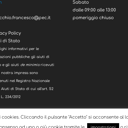
m
Sabato
C
dalle 09:00 alle 13:00
cchio.francesco@pec.it
pomeriggio chiuso
acy Policy
i di Stato
ighi informativi per le
zioni pubbliche: gli aiuti di
 e gli aiuti
de minimis
ricevuti
a nostra impresa sono
enuti nel Registro Nazionale
 Aiuti di Stato di cui all’art. 52
 L. 234/2012
i cookies. Cliccando il pulsante "Accetto" si acconsente al l
 consenso ad uno o più cookie tramite le
o ri
impostazioni