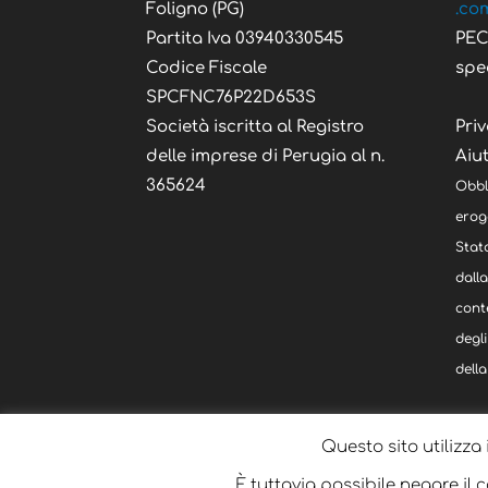
Foligno (PG)
.co
Partita Iva 03940330545
PE
Codice Fiscale
spe
SPCFNC76P22D653S
Società iscritta al Registro
Priv
delle imprese di Perugia al n.
Aiut
365624
Obbl
eroga
Stato
dall
cont
degli
della
Questo sito utilizza 
È tuttavia possibile negare il