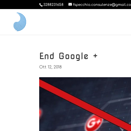
3288231658
fspecchio.consulenze@gmail.c
End Google +
Ott 12, 2018