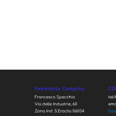
Assistenza Computer
CO
Francesco Specchio
tel
Via delle Industrie, 60
ema
Zona Ind. S.Eraclio 06034
fsp