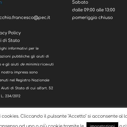
m
Sabato
C
dalle 09:00 alle 13:00
cchio.francesco@pec.it
pomeriggio chiuso
acy Policy
i di Stato
ighi informativi per le
zioni pubbliche: gli aiuti di
 e gli aiuti
de minimis
ricevuti
a nostra impresa sono
enuti nel Registro Nazionale
 Aiuti di Stato di cui all’art. 52
 L. 234/2012
i cookies. Cliccando il pulsante "Accetto" si acconsente al l
 consenso ad uno o più cookie tramite le
o ri
impostazioni