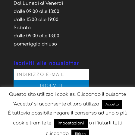
Dal Lunedì al Venerdì
dalle 09:00 alle 13:00
dalle 15:00 alle 19:00
Sabato
dalle 09:00 alle 13:00
pomeriggio chiuso
Iscriviti alla newsletter
Questo sito utilizza i cookies. Cliccando il pulsante
Acconsento al trattamento dei dati personali
secondo la normativa vigente, per il solo scopo
"Accetto" si acconsente al loro utilizzo
Accetto
dell'iscrizione alla newsletter
È tuttavia possibile negare il consenso ad uno o più
cookie tramite le
o rifiutarli tutti
impostazioni
cliccando
Rifiuto