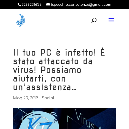
3288231658
fspecchio.consulenze@gmail.com
Il tuo PC è infetto! È
stato attaccato da
virus! Possiamo
aiutarti, con
un’assistenza…
Mag 23, 2019
|
Social