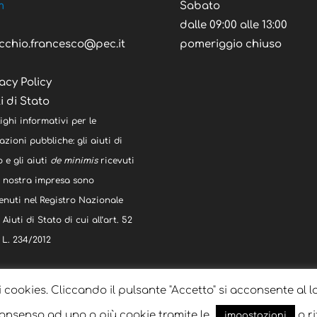
m
Sabato
C
dalle 09:00 alle 13:00
cchio.francesco@pec.it
pomeriggio chiuso
acy Policy
i di Stato
ighi informativi per le
zioni pubbliche: gli aiuti di
 e gli aiuti
de minimis
ricevuti
a nostra impresa sono
enuti nel Registro Nazionale
 Aiuti di Stato di cui all’art. 52
 L. 234/2012
i cookies. Cliccando il pulsante "Accetto" si acconsente al l
 consenso ad uno o più cookie tramite le
o ri
impostazioni