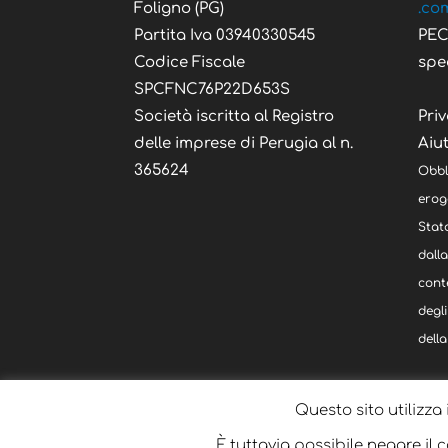
Foligno (PG)
.co
Partita Iva 03940330545
PE
Codice Fiscale
spe
SPCFNC76P22D653S
Società iscritta al Registro
Priv
delle imprese di Perugia al n.
Aiut
365624
Obbl
eroga
Stato
dall
cont
degli
della
Questo sito utilizza 
È tuttavia possibile negare il