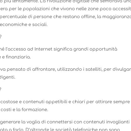
olto più lentamente. La rivoluzione digitale che sembrava un
era per le popolazioni che vivono nelle zone poco accessib
percentuale di persone che restano offline, la maggioranz
economiche e sociali
.
?
hé l’accesso ad Internet significa grandi opportunità
 e finanziaria.
va pensato di affrontare, utilizzando i satelliti, per divulga
digenti.
?
ostose e contenuti appetibili e chiari per attirare sempre
 costi e la formazione.
generare la voglia di connettersi con contenuti invoglianti 
ta a farlo. D’altronde le società telefoniche non sono