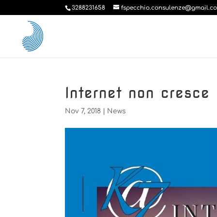
3288231658
fspecchio.consulenze@gmail.c
Internet non cresce 
Nov 7, 2018
|
News