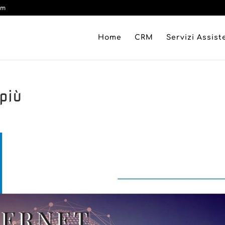
om
Home
CRM
Servizi Assis
più