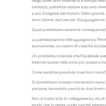
Negli ultimi anni Internet si è diffuso m
certezza, potrebbe restare solo una chim
o più disagiate del mondo. Della grande 
sono donne, escluse per disuguaglianze 
Quali potrebbero essere le conseguenze
La penalizzazione dell’uguaglianza. Perc
economiche, occasioni di crescita sociale
Un problema notevole che
Facebook
ave
Internet anche nelle zone più isolate e in
Come sarebbe possibile invertire il trend
Si dovrebbero trovare connessioni meno c
persone, lavorando perciò su due fronti i
Non si tratta solo di collegamento, ma di 
modo che la gente paghi perché interessa