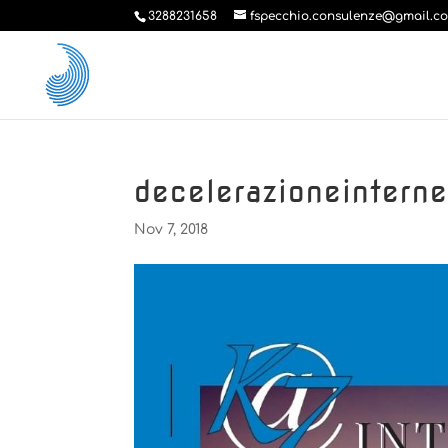
3288231658
fspecchio.consulenze@gmail.c
decelerazioneinterne
Nov 7, 2018