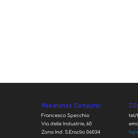
Assistenza Computer
CO
Francesco Specchio
tel
Via delle Industrie, 60
ema
Zona Ind. S.Eraclio 06034
fsp