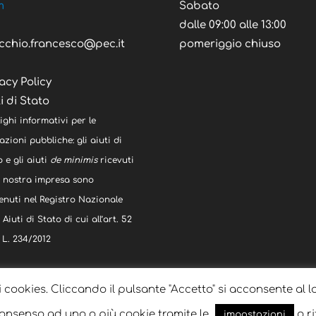
m
Sabato
C
dalle 09:00 alle 13:00
cchio.francesco@pec.it
pomeriggio chiuso
acy Policy
i di Stato
ighi informativi per le
zioni pubbliche: gli aiuti di
 e gli aiuti
de minimis
ricevuti
a nostra impresa sono
enuti nel Registro Nazionale
 Aiuti di Stato di cui all’art. 52
 L. 234/2012
i cookies. Cliccando il pulsante "Accetto" si acconsente al l
 consenso ad uno o più cookie tramite le
o ri
impostazioni