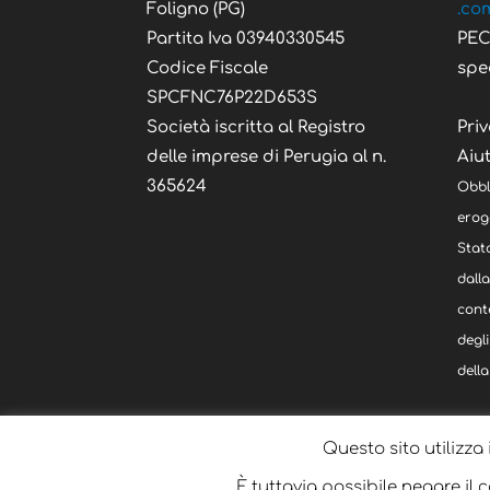
Foligno (PG)
.co
Partita Iva 03940330545
PE
Codice Fiscale
spe
SPCFNC76P22D653S
Società iscritta al Registro
Priv
delle imprese di Perugia al n.
Aiut
365624
Obbl
eroga
Stato
dall
cont
degli
della
Questo sito utilizza 
È tuttavia possibile negare il