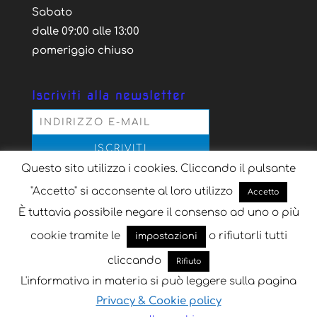
Sabato
dalle 09:00 alle 13:00
pomeriggio chiuso
Iscriviti alla newsletter
Questo sito utilizza i cookies. Cliccando il pulsante
Acconsento al trattamento dei dati personali
secondo la normativa vigente, per il solo scopo
"Accetto" si acconsente al loro utilizzo
Accetto
dell'iscrizione alla newsletter
È tuttavia possibile negare il consenso ad uno o più
cookie tramite le
o rifiutarli tutti
impostazioni
cliccando
Rifiuto
L'informativa in materia si può leggere sulla pagina
Progettato da
Key Seven
| Sviluppato da
Key
Privacy & Cookie policy