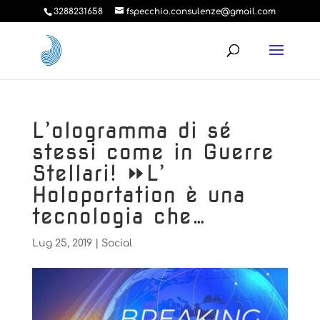
3288231658
fspecchio.consulenze@gmail.com
L’ologramma di sé
stessi come in Guerre
Stellari! ⏩L’
Holoportation è una
tecnologia che…
Lug 25, 2019
|
Social