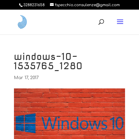
3288231658
fspecchio.consulenze@gmail.com
windows-10-
1535765_1280
Mar 17, 2017