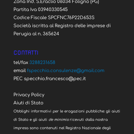
Zona Ind. S.Eraclio 06034 Foligno (PG)
Partita Iva 03940330545
Codice Fiscale SPCFNC76P22D653S
Società iscritta al Registro delle imprese di
Perugia al n. 365624
CONTATTI
tel/fax
3288231658
email
fspecchio.consulenze@gmail.com
PEC specchio.francesco@pec.it
Privacy Policy
Aiuti di Stato
Obblighi informativi per le erogazioni pubbliche: gli aiuti
di Stato e gli aiuti
de minimis
ricevuti dalla nostra
impresa sono contenuti nel Registro Nazionale degli