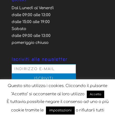
Dal Lunedì al Venerdì
dalle 09:00 alle 13:00
dalle 15:00 alle 19:00
Sabato
dalle 09:00 alle 13:00
pomeriggio chiuso
Iscriviti alla newsletter
Questo sito utilizza i cookies. Cliccando il pulsante
Acconsento al trattamento dei dati personali
secondo la normativa vigente, per il solo scopo
"Accetto" si acconsente al loro utilizzo
Accetto
dell'iscrizione alla newsletter
È tuttavia possibile negare il consenso ad uno o più
cookie tramite le
o rifiutarli tutti
impostazioni