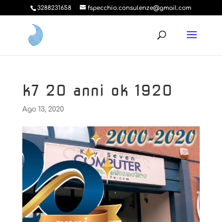
3288231658
fspecchio.consulenze@gmail.com
k7 20 anni ok 1920
Ago 13, 2020