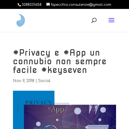
3288231658
fspecchio.consulenze@gmail.com
#Privacy e #App un
connubio non sempre
facile #keyseven
Nov 9, 2018
|
Social