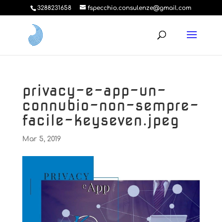
3288231658
fspecchio.consulenze@gmail.com
privacy-e-app-un-
connubio-non-sempre-
facile-keyseven.jpeg
Mar 5, 2019