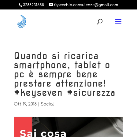
3288231658
fspecchio.consulenze@gmail.com
Quando si ricarica
smartphone, tablet o
pc è sempre bene
prestare attenzione!
#keyseven #sicurezza
Ott 19, 2018
|
Social