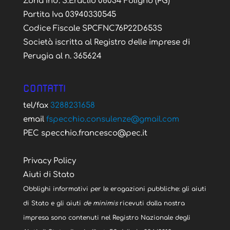
Zona Ind. S.Eraclio 06034 Foligno (PG)
Partita Iva 03940330545
Codice Fiscale SPCFNC76P22D653S
Società iscritta al Registro delle imprese di
Perugia al n. 365624
CONTATTI
tel/fax
3288231658
email
fspecchio.consulenze@gmail.com
PEC specchio.francesco@pec.it
Privacy Policy
Aiuti di Stato
Obblighi informativi per le erogazioni pubbliche: gli aiuti
di Stato e gli aiuti
de minimis
ricevuti dalla nostra
impresa sono contenuti nel Registro Nazionale degli