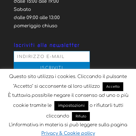
dalle 15:00 alle 19:00
Sabato
dalle 09:00 alle 13:00
pomeriggio chiuso
Iscriviti alla newsletter
Questo sito utilizza i cookies. Cliccando il pulsante
Acconsento al trattamento dei dati personali
secondo la normativa vigente, per il solo scopo
"Accetto" si acconsente al loro utilizzo
Accetto
dell'iscrizione alla newsletter
È tuttavia possibile negare il consenso ad uno o più
cookie tramite le
o rifiutarli tutti
impostazioni
cliccando
Rifiuto
L'informativa in materia si può leggere sulla pagina
Progettato da
Key Seven
| Sviluppato da
Key
Privacy & Cookie policy