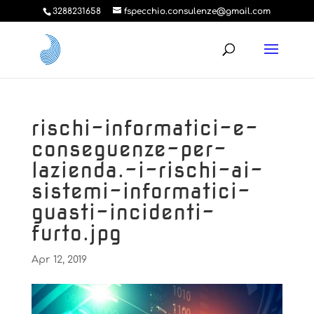
3288231658
fspecchio.consulenze@gmail.com
rischi-informatici-e-
conseguenze-per-
lazienda.-i-rischi-ai-
sistemi-informatici-
guasti-incidenti-
furto.jpg
Apr 12, 2019