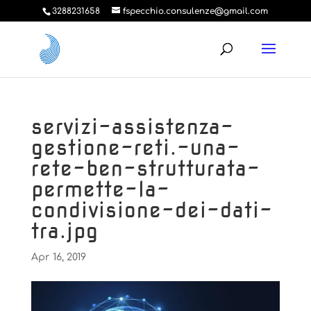
3288231658
fspecchio.consulenze@gmail.com
servizi-assistenza-
gestione-reti.-una-
rete-ben-strutturata-
permette-la-
condivisione-dei-dati-
tra.jpg
Apr 16, 2019