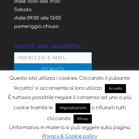
dalle 15:00 alle 19:00
Sabato
dalle 09:00 alle 13:00
pomeriggio chiuso
Iscriviti alla newsletter
Questo sito utilizza i cookies. Cliccando il pulsante
Acconsento al trattamento dei dati personali
secondo la normativa vigente, per il solo scopo
"Accetto" si acconsente al loro utilizzo
Accetto
dell'iscrizione alla newsletter
È tuttavia possibile negare il consenso ad uno o più
cookie tramite le
o rifiutarli tutti
impostazioni
cliccando
Rifiuto
L'informativa in materia si può leggere sulla pagina
Progettato da
Key Seven
| Sviluppato da
Key
Privacy & Cookie policy