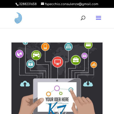
3288231658
fspecchio.consulenze@gmail.com