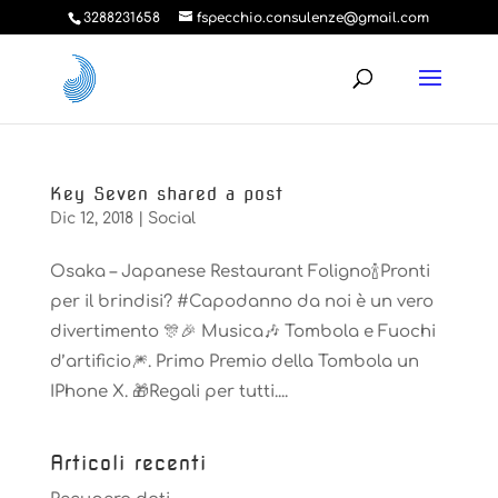
3288231658
fspecchio.consulenze@gmail.com
Key Seven shared a post
Dic 12, 2018
|
Social
Osaka – Japanese Restaurant Foligno🍾Pronti
per il brindisi? #Capodanno da noi è un vero
divertimento 🎊🎉 Musica🎶 Tombola e Fuochi
d’artificio🎆. Primo Premio della Tombola un
IPhone X. 🎁Regali per tutti....
Articoli recenti