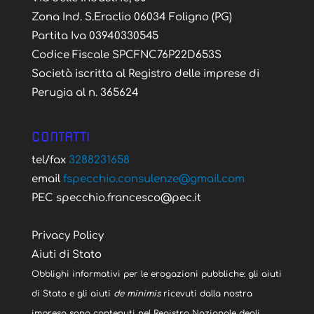
Zona Ind. S.Eraclio 06034 Foligno (PG)
Partita Iva 03940330545
Codice Fiscale SPCFNC76P22D653S
Società iscritta al Registro delle imprese di
Perugia al n. 365624
CONTATTI
tel/fax
3288231658
email
fspecchio.consulenze@gmail.com
PEC specchio.francesco@pec.it
Privacy Policy
Aiuti di Stato
Obblighi informativi per le erogazioni pubbliche: gli aiuti
di Stato e gli aiuti
de minimis
ricevuti dalla nostra
impresa sono contenuti nel Registro Nazionale degli