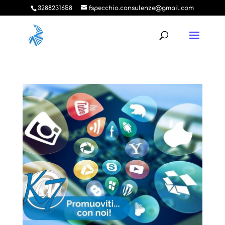
3288231658
fspecchio.consulenze@gmail.com