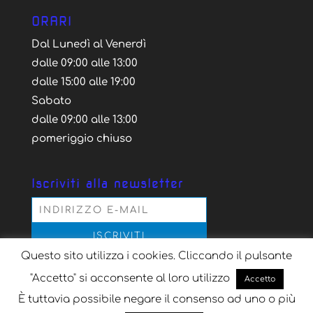
ORARI
Dal Lunedì al Venerdì
dalle 09:00 alle 13:00
dalle 15:00 alle 19:00
Sabato
dalle 09:00 alle 13:00
pomeriggio chiuso
Iscriviti alla newsletter
Questo sito utilizza i cookies. Cliccando il pulsante
Acconsento al trattamento dei dati personali
secondo la normativa vigente, per il solo scopo
"Accetto" si acconsente al loro utilizzo
Accetto
dell'iscrizione alla newsletter
È tuttavia possibile negare il consenso ad uno o più