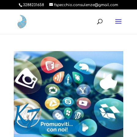
3288231658
fspecchio.consulenze@gmail.com