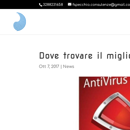
3288231658
fspecchio.consulenze@gmail.c
Dove trovare il migli
Ott 7, 2017
|
News