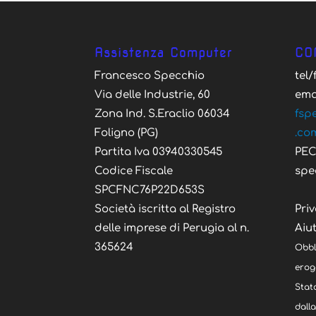
Assistenza Computer
CO
Francesco Specchio
tel
Via delle Industrie, 60
ema
Zona Ind. S.Eraclio 06034
fsp
Foligno (PG)
.co
Partita Iva 03940330545
PE
Codice Fiscale
spe
SPCFNC76P22D653S
Società iscritta al Registro
Priv
delle imprese di Perugia al n.
Aiut
365624
Obbl
eroga
Stato
dall