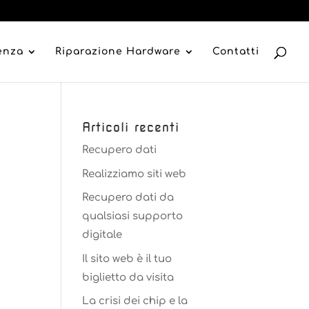
tenza
Riparazione Hardware
Contatti
Articoli recenti
Recupero dati
Realizziamo siti web
Recupero dati da
qualsiasi supporto
digitale
Il sito web è il tuo
biglietto da visita
La crisi dei chip e la