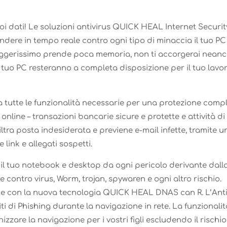
oi dati! Le soluzioni antivirus QUICK HEAL Internet Securit
ere in tempo reale contro ogni tipo di minaccia il tuo PC 
 leggerissimo prende poca memoria, non ti accorgerai nean
el tuo PC resteranno a completa disposizione per il tuo lavo
ha tutte le funzionalità necessarie per una protezione compl
ine – transazioni bancarie sicure e protette e attività di
tra posta indesiderata e previene e-mail infette, tramite u
link e allegati sospetti.
l tuo notebook e desktop da ogni pericolo derivante dall
e contro virus, Worm, trojan, spywaren e ogni altro rischio.
e con la nuova tecnologia QUICK HEAL DNAS can R. L’Ant
iti di Phishing durante la navigazione in rete. La funzionali
izzare la navigazione per i vostri figli escludendo il rischio