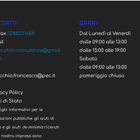
NTATTI
ORARI
/fax
3288231658
Dal Lunedì al Venerdì
il
dalle 09:00 alle 13:00
ecchio.consulenze@gmail
dalle 15:00 alle 19:00
m
Sabato
C
dalle 09:00 alle 13:00
cchio.francesco@pec.it
pomeriggio chiuso
acy Policy
i di Stato
ighi informativi per le
zioni pubbliche: gli aiuti di
 e gli aiuti
de minimis
ricevuti
a nostra impresa sono