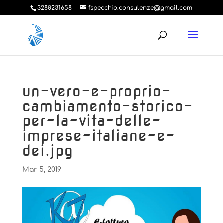
3288231658
fspecchio.consulenze@gmail.com
un-vero-e-proprio-
cambiamento-storico-
per-la-vita-delle-
imprese-italiane-e-
dei.jpg
Mar 5, 2019