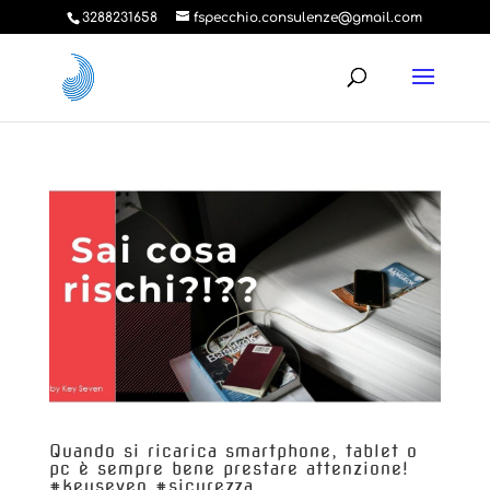
3288231658
fspecchio.consulenze@gmail.com
Quando si ricarica smartphone, tablet o
pc è sempre bene prestare attenzione!
#keyseven #sicurezza