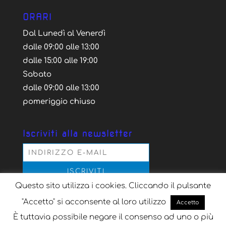
ORARI
Dal Lunedì al Venerdì
dalle 09:00 alle 13:00
dalle 15:00 alle 19:00
Sabato
dalle 09:00 alle 13:00
pomeriggio chiuso
Iscriviti alla newsletter
Questo sito utilizza i cookies. Cliccando il pulsante
Acconsento al trattamento dei dati personali
secondo la normativa vigente, per il solo scopo
"Accetto" si acconsente al loro utilizzo
Accetto
dell'iscrizione alla newsletter
È tuttavia possibile negare il consenso ad uno o più